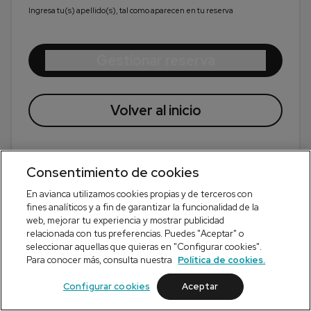
Ingresa tu(s) apellido(s), tal como aparecen en tu reserva
Gestionar reserva
Volver al inicio
Consentimiento de cookies
En avianca utilizamos cookies propias y de terceros con
fines analíticos y a fin de garantizar la funcionalidad de la
web, mejorar tu experiencia y mostrar publicidad
Copyright © Avianca
2026
relacionada con tus preferencias. Puedes "Aceptar" o
seleccionar aquellas que quieras en "Configurar cookies".
Para conocer más, consulta nuestra
Política de cookies.
Configurar cookies
Aceptar